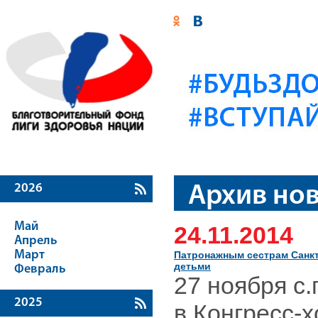
2026
Архив но
Май
24.11.2014
Апрель
Март
Патронажным сестрам Санк
детьми
Февраль
27 ноября c.г
2025
в Конгресс-