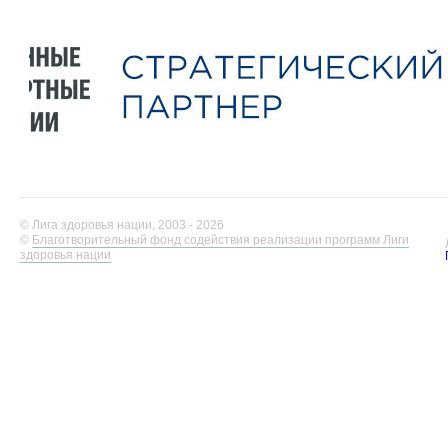
© Лига здоровья нации, 2003 - 2026
©
Благотворительный фонд содействия реализации программ Лиги
здоровья нации