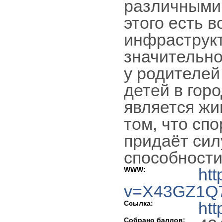
различными 
этого есть 
инфраструкт
значительно
у родителей
детей в гор
является жи
том, что сп
придаёт сил
способности
ht
WWW:
v=X43GZ1Q7
htt
Ссылка:
Собрано баллов: