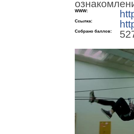
ознакомлени
ht
WWW:
htt
Ссылка:
52
Собрано баллов: