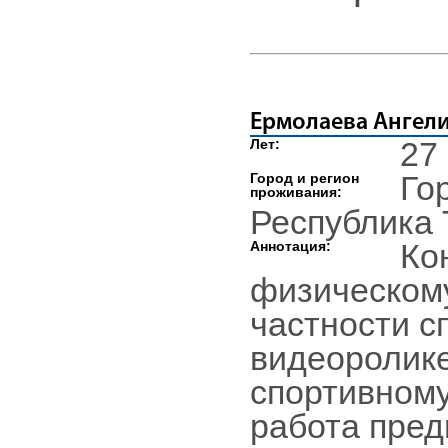
Ермолаева Ангел
27
Лет:
Го
Город и регион
проживания:
Республика 
Ко
Аннотация:
физическому
частности с
видеоролике
спортивному
работа пред