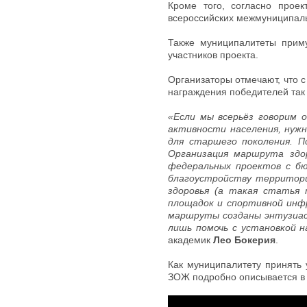
Кроме того, согласно прое
всероссийских межмуниципаль
Также муниципалитеты прим
участников проекта.
Организаторы отмечают, что 
награждения победителей так
«Если мы всерьёз говорим 
активности населения, нуж
для старшего поколения. П
Организация маршрута здо
федеральных проектов с б
благоустройству территори
здоровья (а такая статья
площадок и спортивной инф
маршруты созданы энтузиас
лишь помочь с установкой 
академик
Лео Бокерия
.
Как муниципалитету принять 
ЗОЖ подробно описывается в 