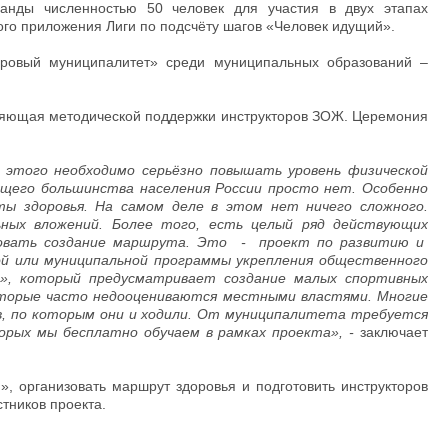
манды численностью 50 человек для участия в двух этапах
го приложения Лиги по подсчёту шагов «Человек идущий».
оровый муниципалитет» среди муниципальных образований –
авляющая методической поддержки инструкторов ЗОЖ. Церемония
 этого необходимо серьёзно повышать уровень физической
ющего большинства населения России просто нет. Особенно
ы здоровья. На самом деле в этом нет ничего сложного.
ных вложений. Более того, есть целый ряд действующих
зовать создание маршрута. Это - проект по развитию и
й или муниципальной программы укрепления общественного
», который предусматривает создание малых спортивных
оторые часто недооцениваются местными властями. Многие
, по которым они и ходили. От муниципалитета требуется
рых мы бесплатно обучаем в рамках проекта», -
заключает
, организовать маршрут здоровья и подготовить инструкторов
тников проекта.