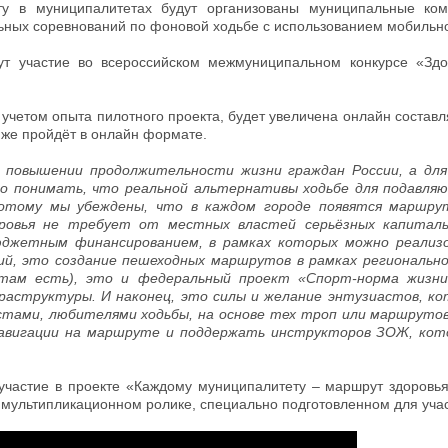
кту в муниципалитетах будут организованы муниципальные ко
ных соревнований по фоновой ходьбе с использованием мобильно
ут участие во всероссийском межмуниципальном конкурсе «Зд
с учетом опыта пилотного проекта, будет увеличена онлайн сост
 же пройдёт в онлайн формате.
о повышении продолжительности жизни граждан России, а для
но понимать, что реальной альтернативы ходьбе для подавля
отому мы убеждены, что в каждом городе появятся маршрут
ровья не требует от местных властей серьёзных капиталь
юджетным финансированием, в рамках которых можно реали
й, это создание пешеходных маршрутов в рамках регионально
 там есть), это и федеральный проект «Спорт-норма жизни
раструктуры. И наконец, это силы и желание энтузиастов, к
тами, любителями ходьбы, на основе тех троп или маршрутов
навигации на маршруте и поддержать инструкторов ЗОЖ, кото
участие в проекте «Каждому муниципалитету – маршрут здоровья»
мультипликационном ролике, специально подготовленном для учас