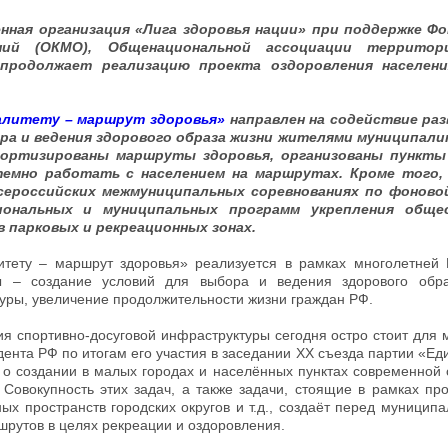
ная организация «Лига здоровья нации» при поддержке Фо
ний (ОКМО), Общенациональной ассоциации территор
 продолжает реализацию проекта оздоровления населен
алитету – маршрут здоровья»
направлен на содействие ра
ра и ведения здорового образа жизни жителями муниципали
ортизированы маршруты здоровья, организованы пункты
емно работать с населением на маршрутах. Кроме того,
сероссийских межмуниципальных соревнованиях по фоново
иональных и муниципальных программ укрепления общес
 парковых и рекреационных зонах.
тету – маршрут здоровья» реализуется в рамках многолетней
 – создание условий для выбора и ведения здорового обра
уры, увеличение продолжительности жизни граждан РФ.
я спортивно-досуговой инфраструктуры сегодня остро стоит для 
ента РФ по итогам его участия в заседании XX съезда партии «Еди
 о создании в малых городах и населённых пунктах современной 
 Совокупность этих задач, а также задачи, стоящие в рамках пр
ых пространств городских округов и т.д., создаёт перед муницип
рутов в целях рекреации и оздоровления.