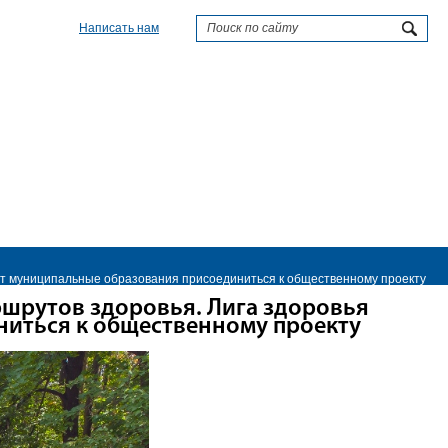
Написать нам
ет муниципальные образования присоединиться к общественному проекту
ршрутов здоровья. Лига здоровья
иться к общественному проекту