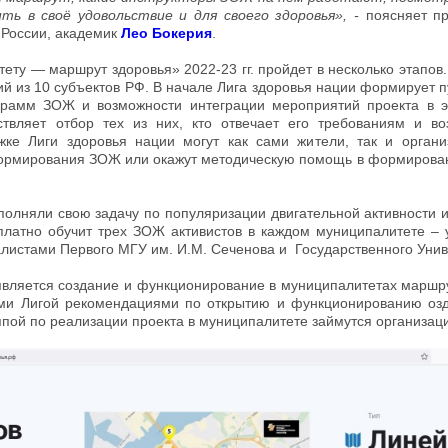
ть в своё удовольствие и для своего здоровья», -
поясняет пр
 России, академик
Лео Бокерия
.
ту — маршрут здоровья» 2022-23 гг. пройдет в несколько этапов.
й из 10 субъектов РФ. В начале Лига здоровья нации формирует п
рамм ЗОЖ и возможности интеграции мероприятий проекта в э
твляет отбор тех из них, кто отвечает его требованиям и в
ке Лиги здоровья нации могут как сами жители, так и орган
рмирования ЗОЖ или окажут методическую помощь в формировани
олняли свою задачу по популяризации двигательной активности 
платно обучит трех ЗОЖ активистов в каждом муниципалитете – у
листами Первого МГУ им. И.М. Сеченова и Государственного Унив
вляется создание и функционирование в муниципалитетах маршру
ыми Лигой рекомендациями по открытию и функционированию о
ппой по реализации проекта в муниципалитете займутся организа