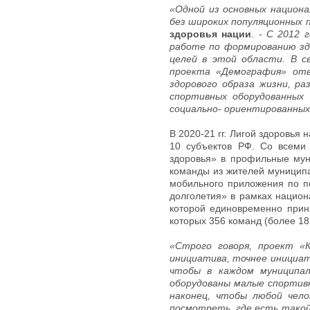
«Одной из основных национ
без широких популяционных 
здоровья нации
.
- С 2012 
работе по формированию зд
целей в этой области. В с
проекта «Демография» отв
здорового образа жизни, р
спортивных оборудованных 
социально- ориентированных
В 2020-21 гг. Лигой здоровья
10 субъектов РФ. Со всеми
здоровья» в профильные мун
команды из жителей муниципа
мобильного приложения по п
долголетия» в рамках национ
которой единовременно при
которых 356 команд (более 18
«Строго говоря, проект «
инициатива, точнее инициат
чтобы в каждом муниципал
оборудованы малые спортив
наконец, чтобы любой чел
посмотреть, где есть такой