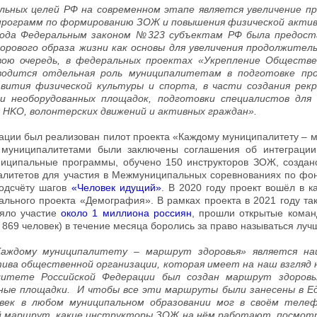
альных целей РФ на современном этапе является увеличение п
программ по формированию ЗОЖ и повышения физической активн
года Федеральным законом №323 субъектам РФ была предоста
орового образа жизни как основы для увеличения продолжител
вою очередь, в федеральных проектах «Укрепление Обществ
одится отдельная роль муниципалитетам в подготовке прог
азвития физической культуры и спорта, в части создания рек
и необорудованных площадок, подготовки специалистов для
 HKO, волонтерских движений и активных граждан».
 нации был реализован пилот проекта «Каждому муниципалитету –
 муниципалитетами были заключены соглашения об интеграции
иципальные программы, обучено 150 инструкторов ЗОЖ, создан
литетов для участия в Межмуниципальных соревнованиях по фонов
одсчёту шагов
«Человек идущий»
. В 2020 году проект вошёл в к
ального проекта «Демография». В рамках проекта в 2021 году так
няло участие
около 1 миллиона россиян
, прошли открытые кома
 869 человек) в течение месяца боролись за право называться лу
Каждому муниципалитету – маршрут здоровья» является н
ива общественной организации, которая имеет на наш взгляд н
итете Российской Федерации был создан маршрут здоровь
ные площадки. И чтобы все эти маршруты были занесены в Ед
овек в любом муниципальном образовании мог в своём тел
 маршрут, какие инструкторы ЗОЖ на нём работают, посмотре