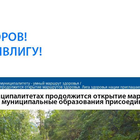
муниципалитету - умный маршрут здоровья
/
 продолжится открытие маршрутов здоровья. Лига здоровья нации приглаша
иципалитетах продолжится открытие ма
 муниципальные образования присоедин