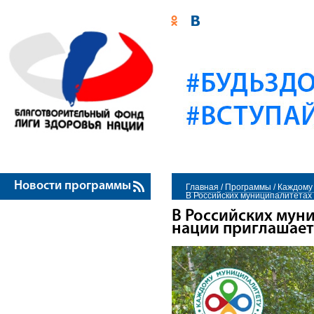
Новости программы
Главная
/
Программы
/
Каждому 
В Российских муниципалитетах
В Российских мун
нации приглашает