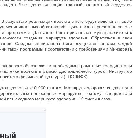
езидент Лиги здоровья нации, главный внештатный сердечно-
 В результате реализации проекта в него будут включены новые
ул муниципальных образований – участников проекта на основе
ти программы. Для этого Лига приглашает муниципалитеты к
озможности создания маршрута здоровья. Обратиться в свои
изации. Следом специалисты Лиги осуществят анализ каждой
и такой программы в соответствии с требованиями Минздрава
и здорового образа жизни необходимы грамотные координаторы
частнике проекта в рамках дистанционного курса «Инструктор
ерситета физической культуры (ГЦОЛИФК).
тов здоровья «10 000 шагов». Маршруты здоровья создаются в
здоровительных пешеходных маршрутов. Поэтому специалисты
цией пешеходного маршрута здоровья «10 тысяч шагов».