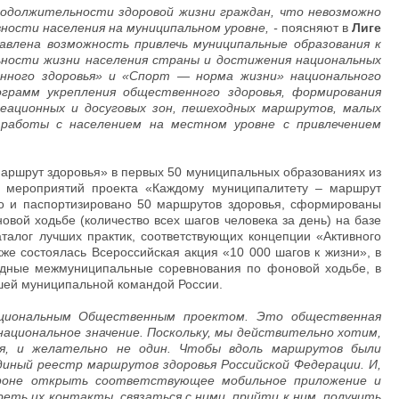
родолжительности здоровой жизни граждан, что невозможно
ости населения на муниципальном уровне, -
поясняют в
Лиге
влена возможность привлечь муниципальные образования к
ьности жизни населения страны и достижения национальных
енного здоровья» и «Спорт — норма жизни» национального
рамм укрепления общественного здоровья, формирования
реационных и досуговых зон, пешеходных маршрутов, малых
 работы с населением на местном уровне с привлечением
 маршрут здоровья» в первых 50 муниципальных образованиях из
 мероприятий проекта «Каждому муниципалитету – маршрут
о и паспортизировано 50 маршрутов здоровья, сформированы
ой ходьбе (количество всех шагов человека за день) на базе
аталог лучших практик, соответствующих концепции «Активного
же состоялась Всероссийская акция «10 000 шагов к жизни», в
ндные межмуниципальные соревнования по фоновой ходьбе, в
чшей муниципальной командой России.
ациональным Общественным проектом. Это общественная
ациональное значение. Поскольку, мы действительно хотим,
я, и желательно не один. Чтобы вдоль маршрутов были
иный реестр маршрутов здоровья Российской Федерации. И,
ефоне открыть соответствующее мобильное приложение и
ть их контакты, связаться с ними, прийти к ним, получить