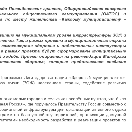
нда Президентских грантов, Общероссийского конгресса
иального общественного самоуправления (OATOC) и
ия по месту жительства «Каждому муниципалитету –
звитию на муниципальном уровне инфраструктуры ЗОЖ и
тетов. Так, в рамках проекта в муниципалитетах страны
 самоконтроля здоровья и подготовлены инструкторы
 в рамках проекта будут сформированы муниципальные
й ходьбе. Проект опирается на рекомендации Минздрава
твенного здоровья, которые предполагают создание
 Программы Лиги здоровья нации «Здоровый муниципалитет».
за жизни (ЗОЖ) населением страны, содействие развитию
многих малых городов и сельских населённых пунктов, что было
ная Россия», где поручалось Правительству России совместно с
социальной инфраструктуры для организации активного отдыха
ограмм по благоустройству территорий, организации доступной
алитетами необходимость разработки и реализации проектов по