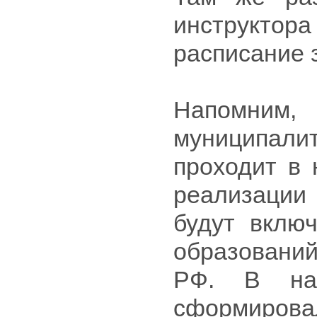
инструкто
расписание 
Напомним
муниципал
проходит в 
реализации 
будут вклю
образований
РФ. В нач
сформиро