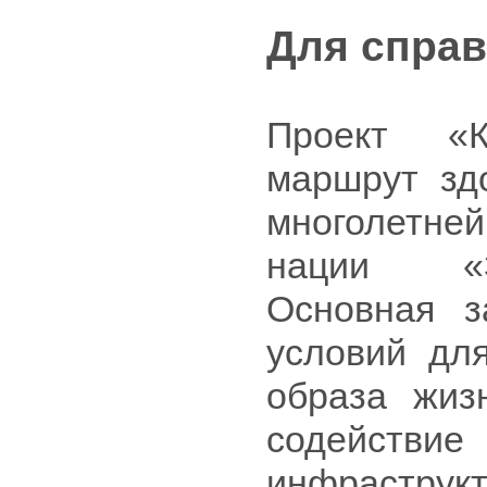
Для справ
Проект «К
маршрут зд
многолетн
нации «З
Основная з
условий дл
образа жиз
содействи
инфраст