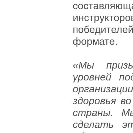
составляю
инструкторо
победител
формате.
«Мы призы
уровней п
организац
здоровья в
страны. М
сделать э