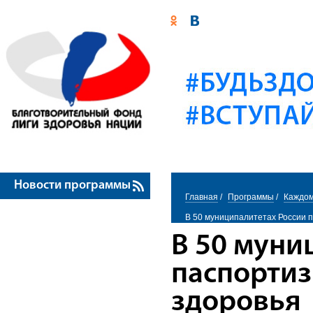
Новости программы
Главная
/
Программы
/
Каждом
В 50 муниципалитетах России 
В 50 муни
паспорти
здоровья