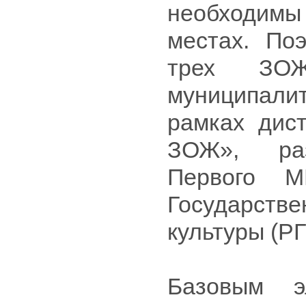
необходимы
местах. По
трех ЗО
муниципали
рамках дист
ЗОЖ», раз
Первого 
Государстве
культуры (Р
Базовым э