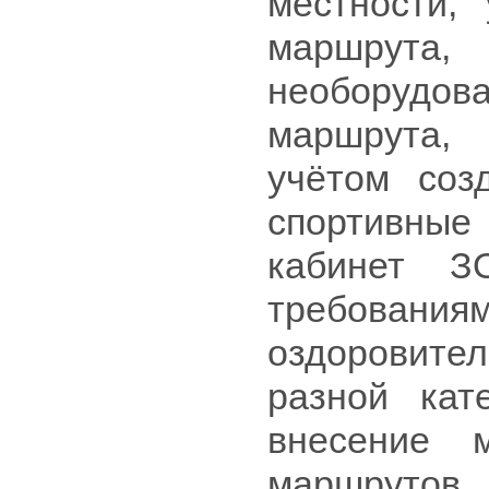
местности,
маршрута,
необоруд
маршрута,
учётом соз
спортивные
кабинет З
требова
оздоровите
разной кат
внесение 
маршрутов