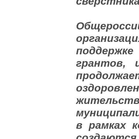
сверстника
Общерос
организаци
поддержк
грантов, 
продолжа
оздоровл
жител
муниципал
в рамках 
создают