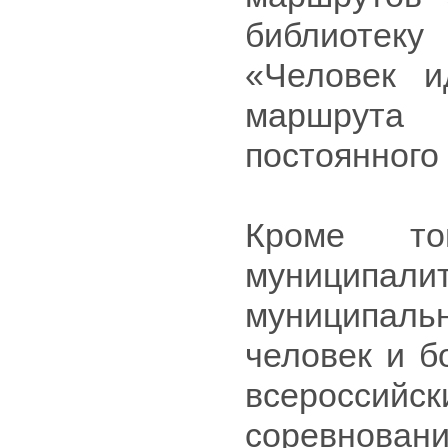
библиотеку
«Человек и
маршрута
постоянного
Кроме то
муницип
муниципаль
человек и б
всеросси
соревнова