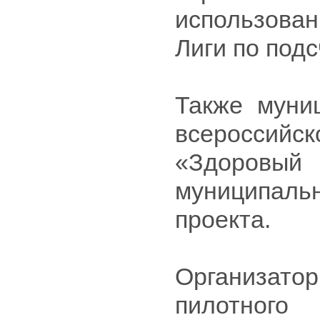
использова
Лиги по под
Также муни
всероссийск
«Здоровы
муниципаль
проекта.
Организатор
пилотного