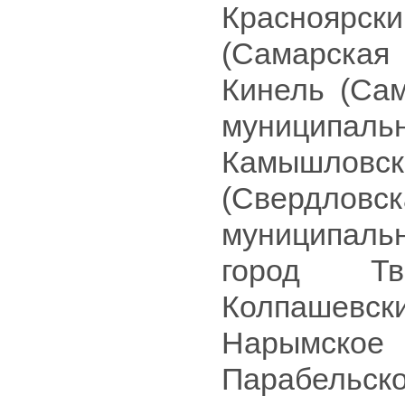
Красноярс
(Самарская
Кинель (Сам
муниципальн
Камышловс
(Свердловск
муниципальн
город Тв
Колпашевск
Нарымск
Парабельско