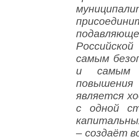
муниципа
присоеди
подавляющ
Российской
самым безо
и самым
повышени
является хо
с одной с
капитальны
– создаёт в