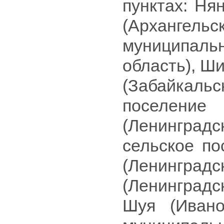
пунктах: Ня
(Архангель
муниципал
область), Ш
(Забайкальс
поселени
(Ленингра
сельское по
(Ленинградс
(Ленинградс
Шуя (Ивано