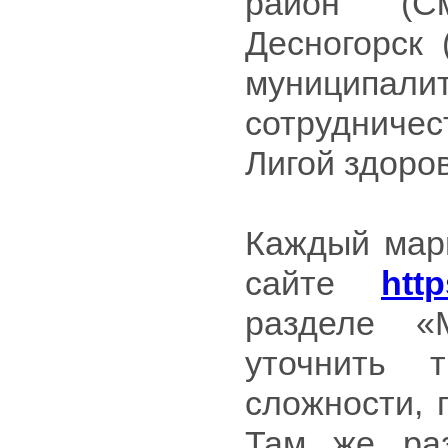
район (См
Десногорск 
муниципали
сотрудниче
Лигой здоро
Каждый мар
сайте
htt
разделе «
уточнить 
сложности, 
Там же ра