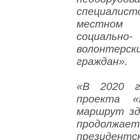
специалисто
местном 
социальн
волонтерс
граждан».
«В 2020 г
проекта «
маршрут зд
продолжае
президент