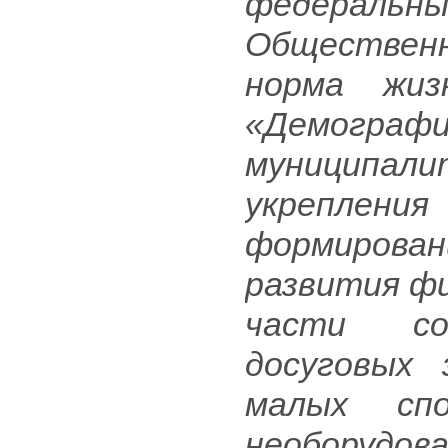
федеральн
Обществен
норма жиз
«Демографи
муниципали
укреплени
формирован
развития фи
части со
досуговых 
малых спо
необорудов