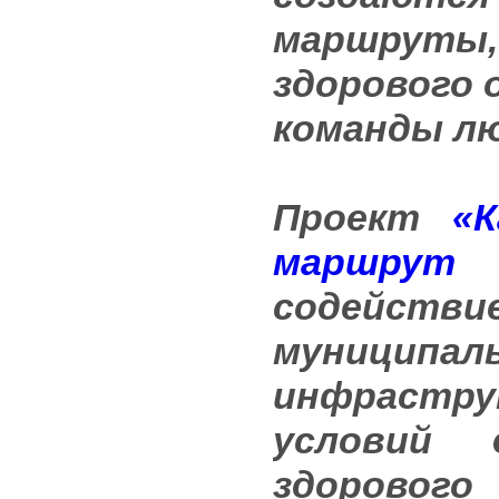
маршруты
здорового 
команды л
Проект
«
маршрут 
содейс
муниц
инфрастр
условий
здоровог