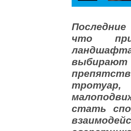
Последние
что
пр
ландшафт
выбирают 
препятс
тротуа
малоподви
стать спо
взаимоде