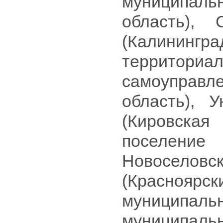
муниципа
область), 
(Калини
террито
самоуправл
область), 
(Кировская 
поселени
Новоселов
(Красноя
муниципальн
муниципал