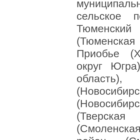
муниципаль
сельское п
Тюменски
(Тюменская 
Приобье (Х
округ Югра
область)
(Новосибир
(Новосибир
(Тверская
(Смоленска