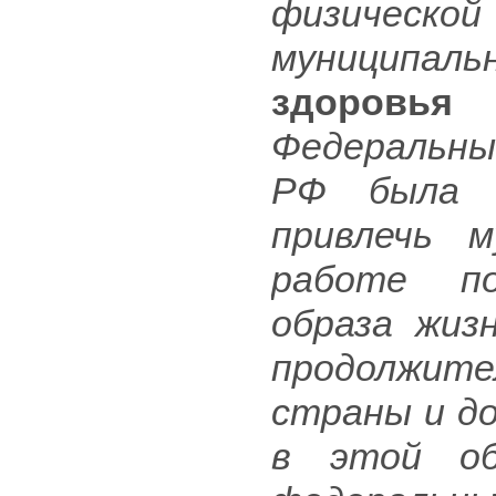
физическо
муниципальн
здоровья
Федеральн
РФ была п
привлечь м
работе по
образа жиз
продолжит
страны и д
в этой об