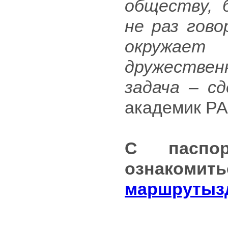
обществу, 
не раз гово
окружа
дружествен
задача – с
академик Р
С паспо
ознакомить
маршрутыз