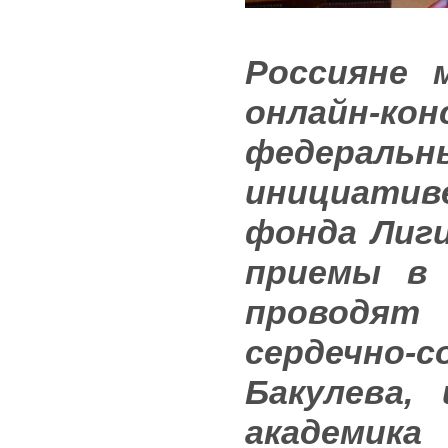
Россияне 
онлайн-ко
федеральн
инициати
фонда Лиги
приемы в 
проводя
сердечно-с
Бакулева,
академик