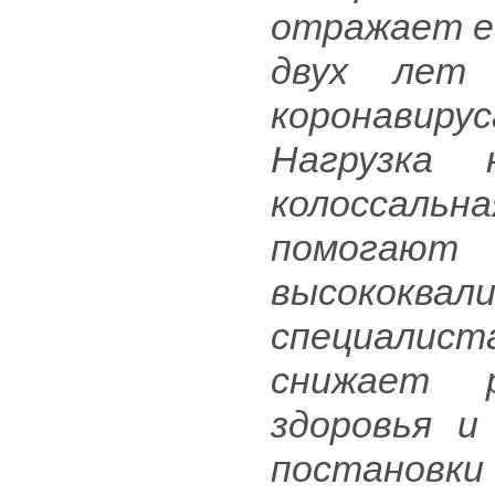
отражает е
двух лет
коронавир
Нагрузка 
колоссал
помогаю
высококв
специалис
снижает р
здоровья и
постановки