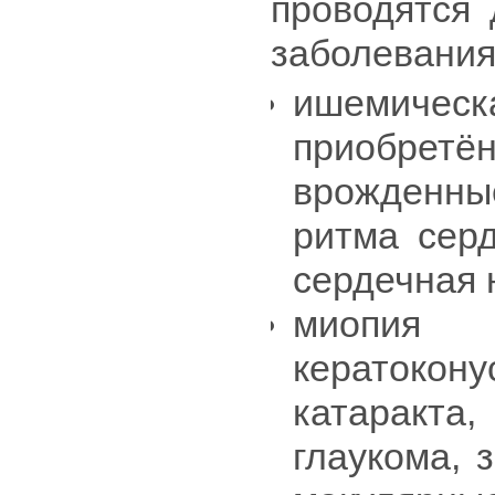
проводятся
заболевания
ишемиче
приобре
врожденны
ритма серд
сердечная 
миопия (б
кератоко
катаракт
глаукома, 