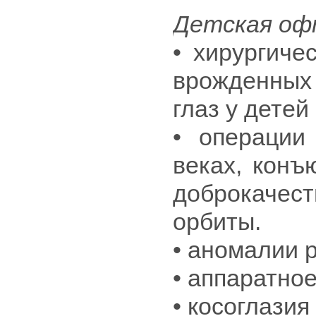
Детская оф
• хирургиче
врожденных
глаз у детей
• операции 
веках, конъ
доброкачест
орбиты.
• аномалии 
• аппаратно
• косоглазия