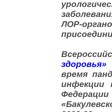
урологиче
заболевани
ЛОР-органо
присоедини
Всеросс
здоровья»
время пан
инфекции 
Федерации
«Бакулевс