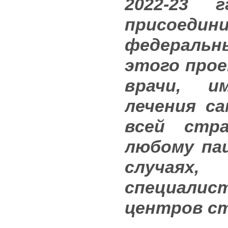
2022-23 
присоедин
федераль
этого прое
врачи, 
лечения с
всей стр
любому па
случая
специали
центров с