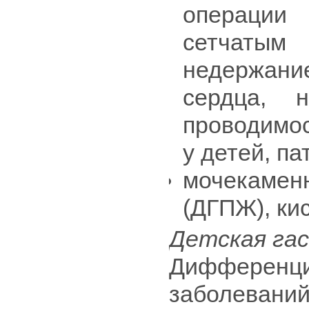
операции
сетчаты
недержан
сердца, 
проводимос
у детей, п
мочекаменн
(ДГПЖ), ки
Детская га
Диффере
заболевани