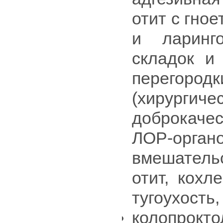
отит с гно
и ларинго
складок и 
перегородк
(хирур
доброкач
ЛОР-ор
вмешатель
отит, кохл
тугоухость,
колопро