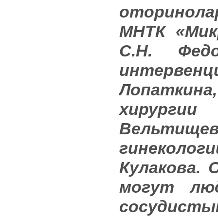
оторинола
МНТК «Микр
С.Н. Фед
интервенц
Лопаткина
хирургии
Вельтище
гинекологи
Кулакова.
могут люд
сосудисты