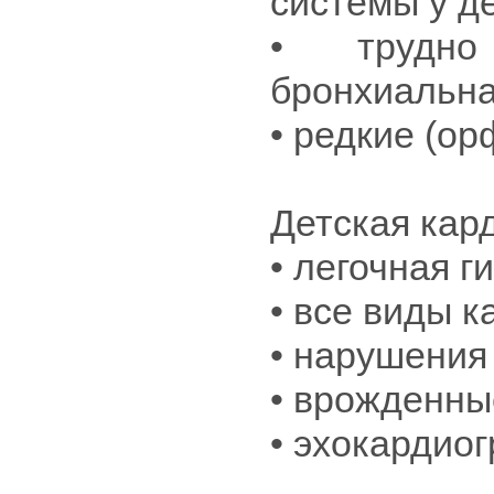
системы у д
• трудно
бронхиальна
• редкие (о
Детская кар
• легочная г
• все виды 
• нарушения
• врожденны
• эхокардио