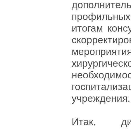
дополнител
профильны
итогам конс
скоррект
мероприят
хирургич
необходимо
госпитализ
учреждения.
Итак, дис