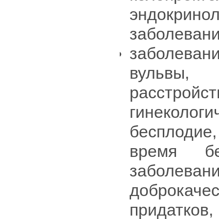
эндокрино
заболевани
заболеван
вульвы, 
расстр
гинекологи
бесплодие,
время бе
заболеван
доброкаче
придатков,