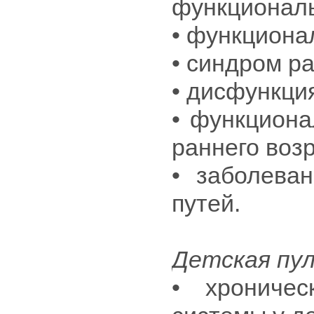
функциональ
• функциона
• синдром р
• дисфункци
• функцион
раннего воз
• заболева
путей.
Детская пул
• хроничес