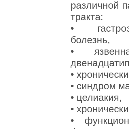
различной п
тракта:
• гастроэ
болезнь,
• язвен
двенадцатип
• хронически
• синдром м
• целиакия,
• хронически
• функцио