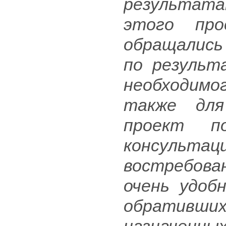
результат
этого пр
обращались
по результ
необходим
также для
проект п
консульта
востребова
очень удоб
обратив