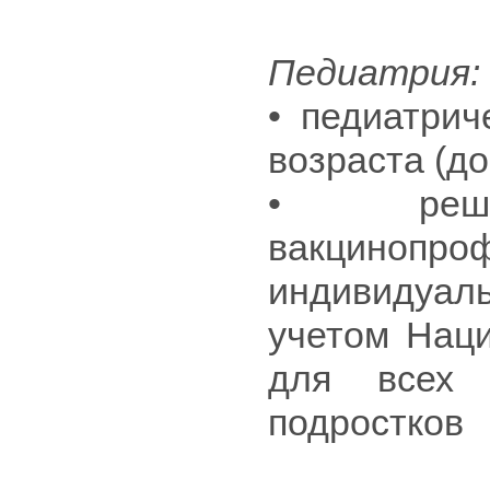
Педиатрия:
• педиатрич
возраста (до
• реш
вакцинопр
индивидуал
учетом Наци
для всех 
подростков