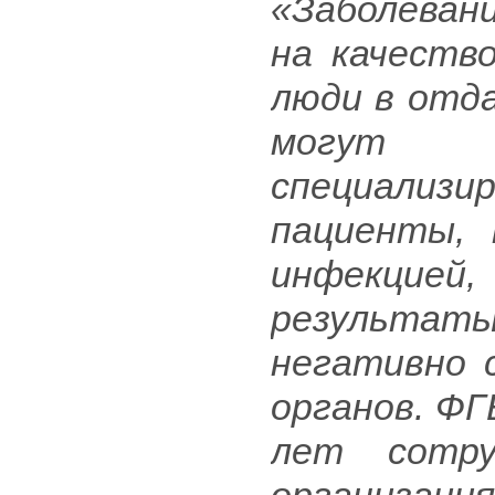
«Заболеван
на качество
люди в отд
могут с
специализи
пациенты, 
инфекци
результа
негативно 
органов. Ф
лет сотру