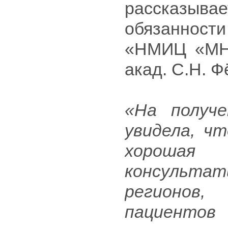
рассказыва
обязанности
«НМИЦ «МНТ
акад. С.Н. 
«На получ
увидела, ч
хорошая 
консульта
регионов
пациенто