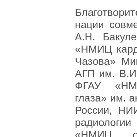
Благотвори
нации совм
А.Н. Бакул
«НМИЦ кард
Чазова» Ми
АГП им. В.И
ФГАУ «НМ
глаза» им. 
России, НИ
радиологи
«НМИЦ от