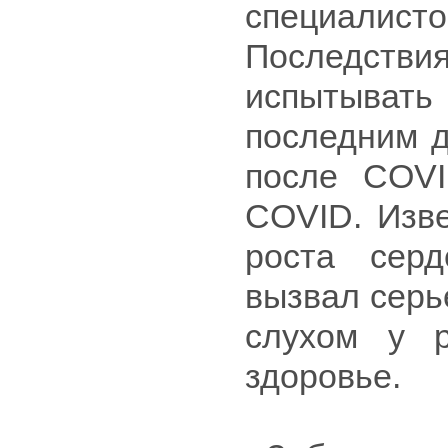
специалис
Последств
испытыват
последним д
после COVI
COVID. Изве
роста серд
вызвал серь
слухом у р
здоровье.