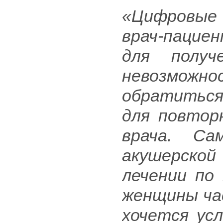
«Цифровые
врач-пацие
для получ
невозмож
обратиться 
для повтор
врача. Са
акушерской
лечении по
женщины ча
хочется ус