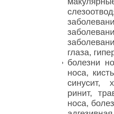
макулярн
слезоотво
заболевани
заболеван
заболевани
глаза, гип
болезни но
носа, кист
синусит, 
ринит, тр
носа, болез
адгезивная