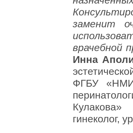
назначе
Консультир
заменит о
использов
врачебной п
Инна Апол
эстетическо
ФГБУ «НМИЦ
перинатол
Кулакова»
гинеколог, у