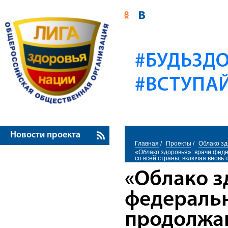
Новости проекта
Главная
/
Проекты
/
Облако з
«Облако здоровья»: врачи фед
со всей страны, включая внов
«Облако з
федераль
продолжа