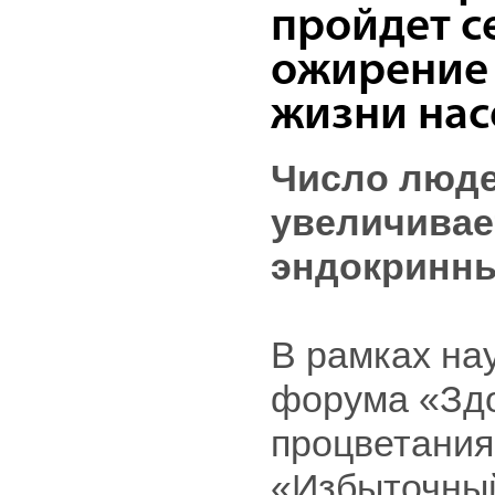
пройдет с
ожирение 
жизни нас
Число люде
увеличивает
эндокринны
В рамках на
форума «Здо
процветания
«Избыточный