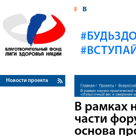
Новости проекта
Главная
/
Проекты
/
Всеросси
В рамках научно-практической 
«Избыточный вес и ожирение ка
В рамках 
части фор
основа пр