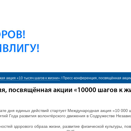
кая акция «10 тысяч шагов к жизни»
/
Пресс-конференция, посвящённая акции
я, посвящённая акции «10000 шагов к ж
ате дня единых действий стартует Международная акция «10 000 
ятий Года развития волонтёрского движения в Содружестве Незави
ностей здорового образа жизни, развитие физической культуры, п