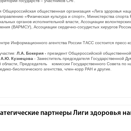
рритории государств – участников СНГ.
я Общероссийская общественная организация «Лига здоровья нац
направлению «Физическая культура и спорт», Министерства спорта
нальных органов исполнительной власти, Ассоциации волонтерских
ения (ВАРМСУ), Ассоциации сердечно-сосудистых хирургов России
-центре Информационного агентства России ТАСС состоится пресс
участие:
Л.А. Бокерия -
президент Общероссийской общественной 
;
А.Ю. Кузнецова
- Заместитель председателя Государственной Д
 области, Председатель комиссии Государственного Совета по н
дико-биологического агентства, член-корр РАН и другие.
атегические партнеры Лиги здоровья н