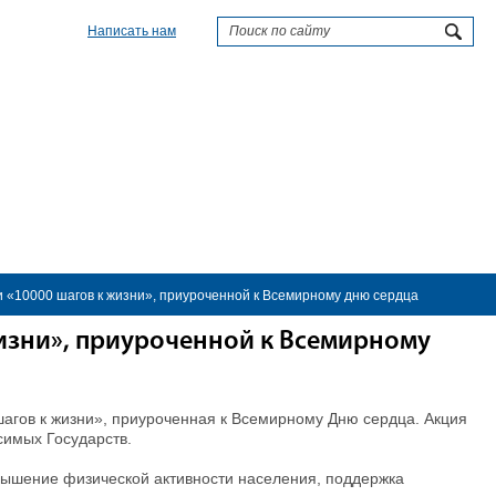
Написать нам
 «10000 шагов к жизни», приуроченной к Всемирному дню сердца
изни», приуроченной к Всемирному
шагов к жизни», приуроченная к Всемирному Дню сердца. Акция
симых Государств.
овышение физической активности населения, поддержка