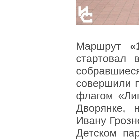
Маршрут
«
стартовал 
собравшие
совершили п
флагом «Ли
Дворянке, 
Ивану Грозн
Детском па