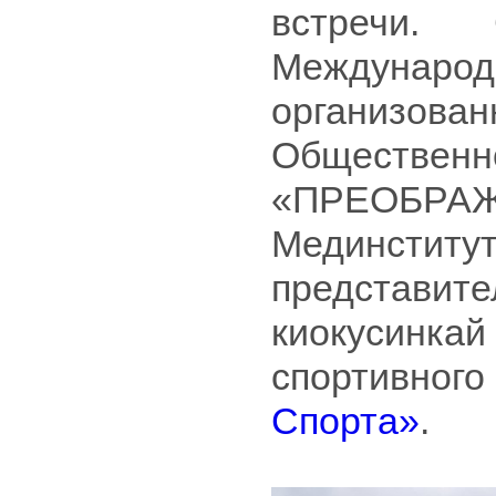
встречи.
Междуна
организо
Общест
«ПРЕОБРАЖ
Мединсти
представи
киокусинк
спортивно
Спорта»
.